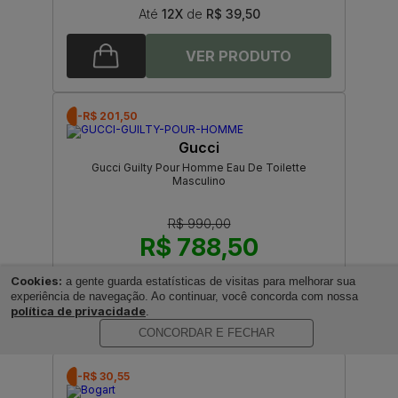
Até
12X
de
R$ 39,50
-R$ 201,50
Gucci
Gucci Guilty Pour Homme Eau De Toilette
Masculino
R$ 990,00
R$ 788,50
Até
12X
de
R$ 65,70
Cookies:
a gente guarda estatísticas de visitas para melhorar sua
experiência de navegação. Ao continuar, você concorda com nossa
política de privacidade
.
CONCORDAR E FECHAR
-R$ 30,55