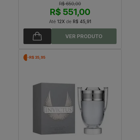
R$ 650,00
R$ 551,00
Até
12X
de
R$ 45,91
-R$ 35,95