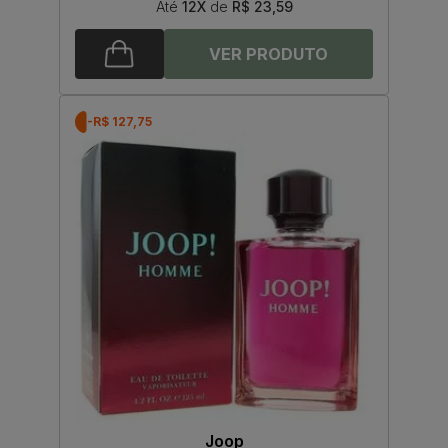
Até
12X
de
R$ 23,59
-R$ 127,75
Joop