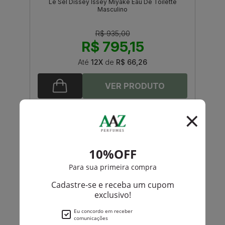
Le Sel Dissey Issey Miyake Eau De Toilette
Masculino
R$ 935,00
R$ 795,15
Até
12X
de
R$ 66,26
-R$ 136,75
Boucheron
Quatre Pour Homme Boucheron Paris Eau De
Toilette
R$ 740,00
R$ 603,25
Até
12X
de
R$ 50,27