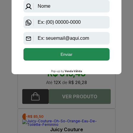
-R$ 44,60
Britney Spears
Candied Fantasy Britney Spears Eau De Toilette
Feminino
R$ 360,00
R$ 315,40
Até
12X
de
R$ 26,28
-R$ 85,50
Juicy Couture