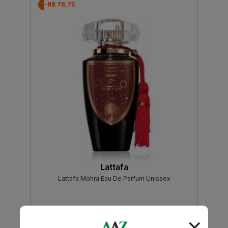
-R$ 76,75
Lattafa
Lattafa Mohra Eau De Parfum Unissex
R$ 338,00
R$ 261,25