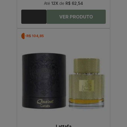
Até
12X
de
R$ 62,54
-R$ 104,85
Lattafa