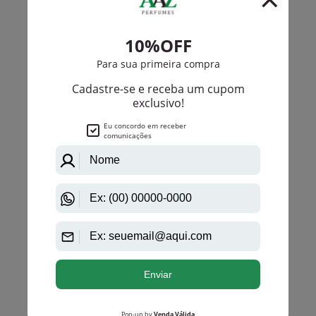
Até
12X
de
R$ 21,77
-R$ 128,70
Lattafa
Lattafa Khamrah Dukhan Eau De Parfum Unissex
R$ 522,00
R$ 393,30
Até
12X
de
R$ 32,77
-R$ 132,70