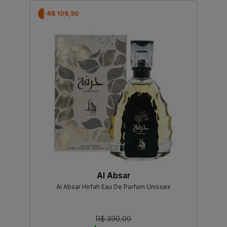
-R$ 106,90
Al Absar
Al Absar Hirfah Eau De Parfum Unissex
R$ 390,00