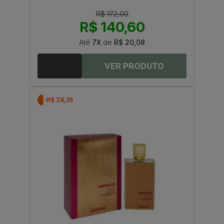
R$ 172,00
R$ 140,60
Até
7X
de
R$ 20,08
-R$ 28,35