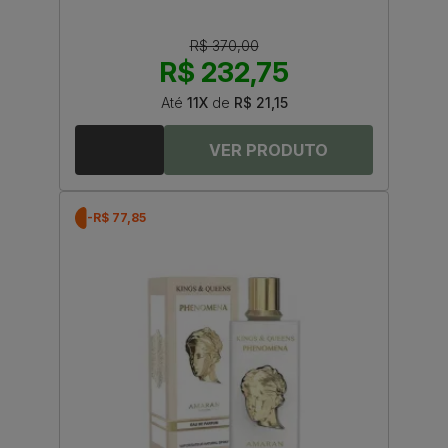
R$ 370,00
R$ 232,75
Até
11X
de
R$ 21,15
-R$ 77,85