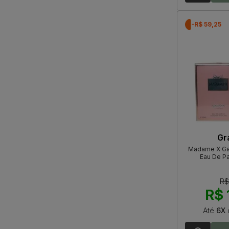
-R$ 59,25
Gr
Madame X Ga
Eau De P
R$
R$ 
Até
6X