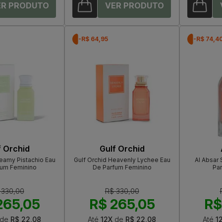
-R$ 64,95
-R$ 74,4
f Orchid
Gulf Orchid
reamy Pistachio Eau
Gulf Orchid Heavenly Lychee Eau
Al Absar
fum Feminino
De Parfum Feminino
Pa
 330,00
R$ 330,00
265,05
R$ 265,05
R$
de
R$ 22,08
Até
12X
de
R$ 22,08
Até
1