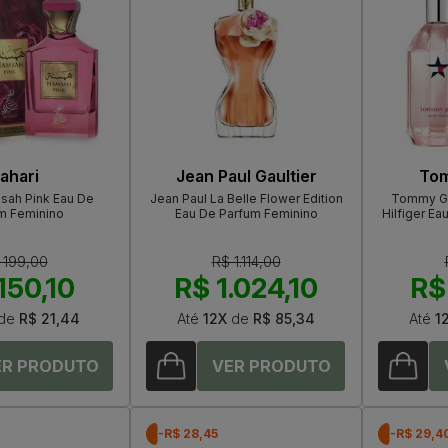
ahari
Jean Paul Gaultier
Tom
sah Pink Eau De
Jean Paul La Belle Flower Edition
Tommy Gi
m Feminino
Eau De Parfum Feminino
Hilfiger Ea
 199,00
R$ 1.114,00
150,10
R$ 1.024,10
R$
de
R$ 21,44
Até
12X
de
R$ 85,34
Até
1
-R$ 28,45
-R$ 29,4