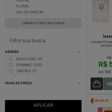
CASUAL
FLORAL
EAU DE PARFUM
LIMPAR FILTROS APLICADOS
Isse
Lumière D'Iss
De Par
GÊNERO
R$
MASCULINO (4)
R$ 
FEMININO (245)
UNISSEX (2)
Até
12X
FAIXA DE PREÇO
-R$ 48,90