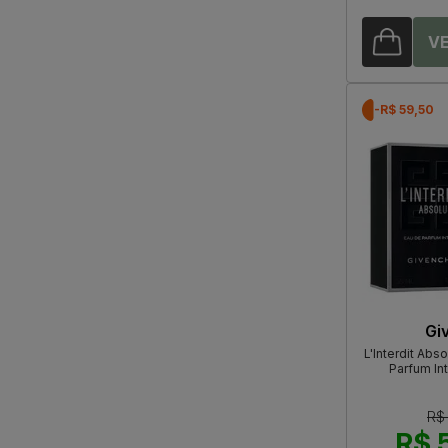
-R$ 59,50
Gi
L'Interdit Abs
Parfum In
R$
R$ 