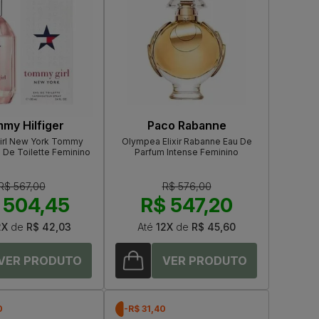
my Hilfiger
Paco Rabanne
rl New York Tommy
Olympea Elixir Rabanne Eau De
u De Toilette Feminino
Parfum Intense Feminino
R$ 567,00
R$ 576,00
 504,45
R$ 547,20
2X
de
R$ 42,03
Até
12X
de
R$ 45,60
0
-R$ 31,40