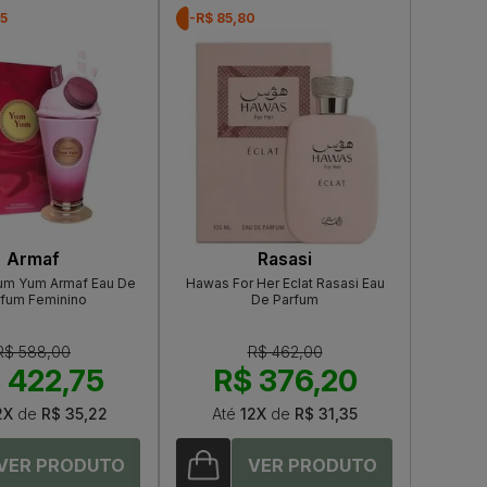
25
-R$ 85,80
Armaf
Rasasi
Yum Yum Armaf Eau De
Hawas For Her Eclat Rasasi Eau
rfum Feminino
De Parfum
R$ 588,00
R$ 462,00
 422,75
R$ 376,20
2X
de
R$ 35,22
Até
12X
de
R$ 31,35