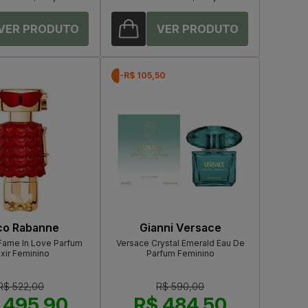
0
-R$ 105,50
co Rabanne
Gianni Versace
Fame In Love Parfum
Versace Crystal Emerald Eau De
ixir Feminino
Parfum Feminino
R$ 522,00
R$ 590,00
 495,90
R$ 484,50