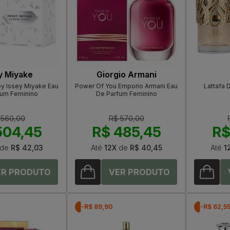
y Miyake
Giorgio Armani
ey Issey Miyake Eau
Power Of You Emporio Armani Eau
Lattafa 
fum Feminino
De Parfum Feminino
 560,00
R$ 570,00
504,45
R$ 485,45
R$
de
R$ 42,03
Até
12X
de
R$ 40,45
Até
1
-R$ 89,90
-R$ 62,5