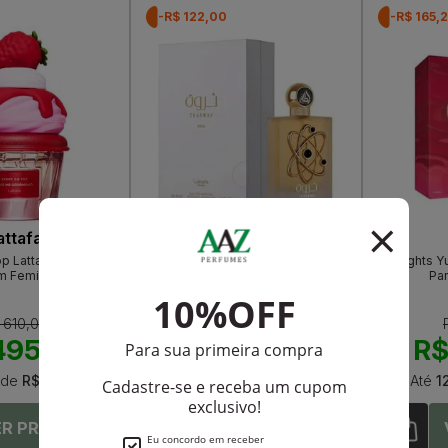
-R$ 122,00
-R$ 165,
attafa
Lattafa
p Lattafa Eau de
Tharwah Gold Lattafa Eau De
Delights 
m Feminino
Parfum Feminino
Pa
 610,00
R$ 597,00
495,90
R$ 475,00
R$
de
R$ 41,32
Até
12X
de
R$ 39,58
Até
1