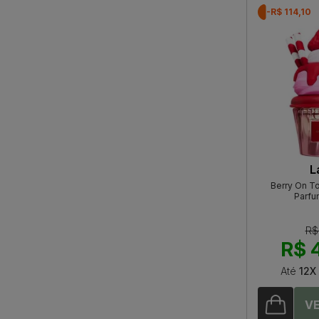
-R$ 114,10
L
Berry On To
Parfu
R$
R$ 
Até
12X