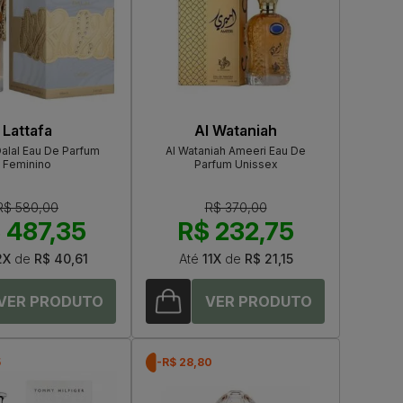
Lattafa
Al Wataniah
Dalal Eau De Parfum
Al Wataniah Ameeri Eau De
Feminino
Parfum Unissex
R$ 580,00
R$ 370,00
 487,35
R$ 232,75
2X
de
R$ 40,61
Até
11X
de
R$ 21,15
5
-R$ 28,80