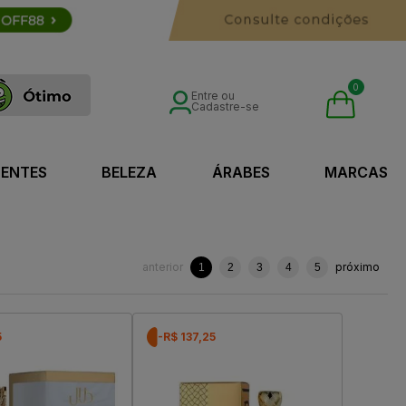
0
Entre ou
Cadastre-se
SENTES
BELEZA
ÁRABES
MARCAS
anterior
próximo
1
2
3
4
5
5
-R$ 137,25