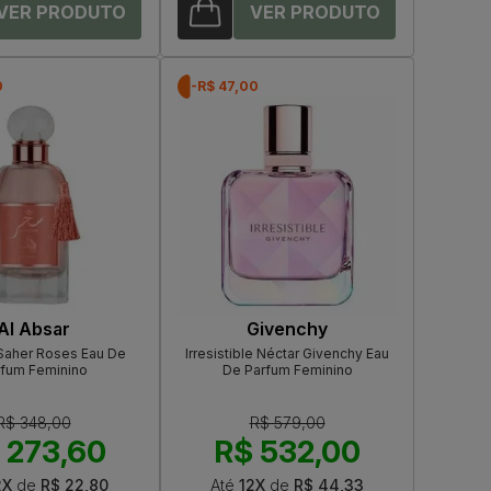
0
-R$ 47,00
Al Absar
Givenchy
 Saher Roses Eau De
Irresistible Néctar Givenchy Eau
rfum Feminino
De Parfum Feminino
R$ 348,00
R$ 579,00
 273,60
R$ 532,00
2X
de
R$ 22,80
Até
12X
de
R$ 44,33