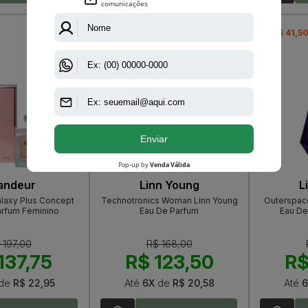
-R$ 44,50
-R$ 41,5
andeur
Linn Young
L
laxy Plus Concept
Technotronics Woman Linn Young
Outerspace
arfum Feminino
Eau De Parfum
Eau De
 197,00
R$ 168,00
137,75
R$ 123,50
R$
de
R$ 22,95
Até
6X
de
R$ 20,58
Até
6