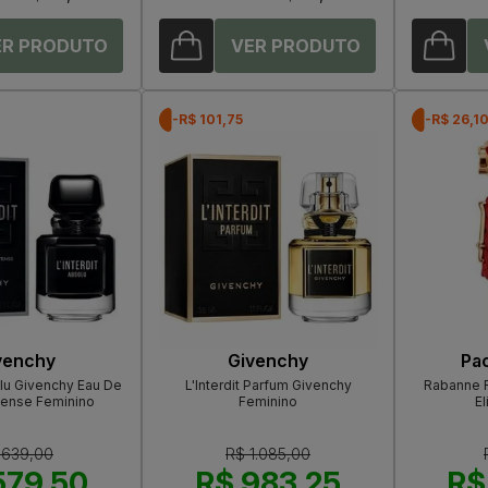
-R$ 101,75
-R$ 26,1
venchy
Givenchy
Pa
olu Givenchy Eau De
L'Interdit Parfum Givenchy
Rabanne 
tense Feminino
Feminino
El
 639,00
R$ 1.085,00
579,50
R$ 983,25
R$