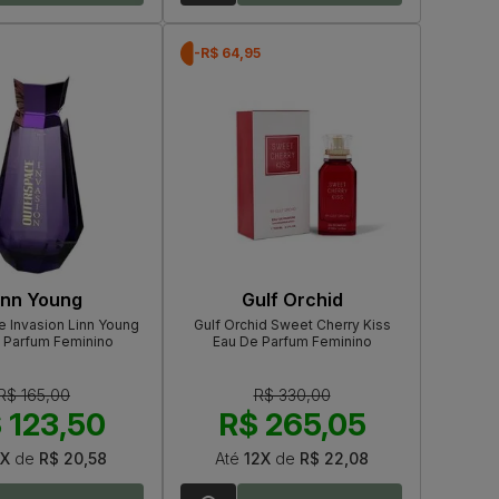
0
-R$ 64,95
inn Young
Gulf Orchid
 Invasion Linn Young
Gulf Orchid Sweet Cherry Kiss
 Parfum Feminino
Eau De Parfum Feminino
R$ 165,00
R$ 330,00
 123,50
R$ 265,05
X
de
R$ 20,58
Até
12X
de
R$ 22,08