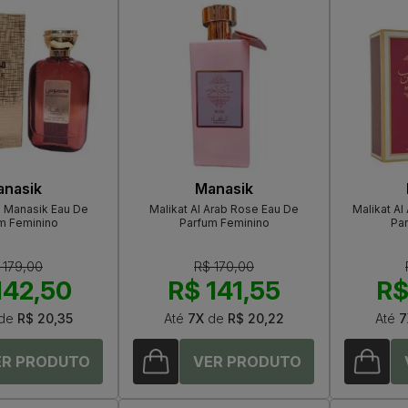
anasik
Manasik
 Manasik Eau De
Malikat Al Arab Rose Eau De
Malikat Al
m Feminino
Parfum Feminino
Pa
 179,00
R$ 170,00
142,50
R$ 141,55
R$
de
R$ 20,35
Até
7X
de
R$ 20,22
Até
7