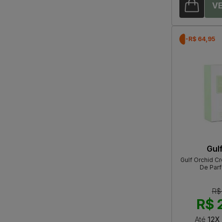
-R$ 64,95
Gul
Gulf Orchid C
De Par
R$
R$ 
Até
12X