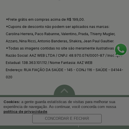
*Frete grátis em compras acima de R$ 199,00.
*Cupons de desconto não podem ser aplicados nas marcas:
Carolina Herrera, Paco Rabanne, Valentino, Prada, Thierry Mugler,
Azzaro, Nina Ricci, Antonio Banderas, Shakira, Jean Paul Gaultier.
*Todas as imagens contidas no site são meramente ilustrativas.
Razão Social: AAZ WEB LTDA / CNPJ: 48.970.074/0001-87 / Inscrição
Estadual: 138.363.101.112 / Nome Fantasia: AAZ WEB
Endereço: RUA FIAÇÃO DA SAÚDE - 145 - CONJ 116 - SAÚDE - 04144-
020
Cookies:
a gente guarda estatísticas de visitas para melhorar sua
Voltar ao topo
experiência de navegação. Ao continuar, você concorda com nossa
política de privacidade
.
CONCORDAR E FECHAR
Desenvolvido por