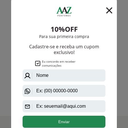
Omerta
Golden Challenge Omerta Eau De Toilette
Masculino
R$ 170,00
R$ 114,00
Até
5X
de
R$ 22,80
anterior
próximo
1