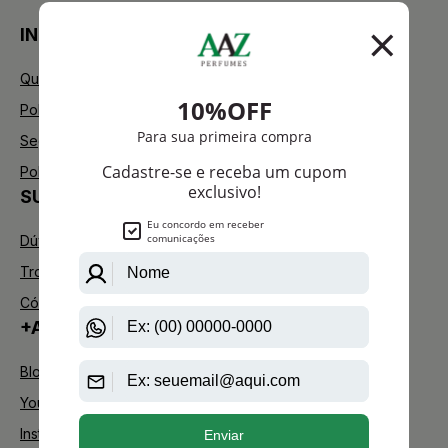
INSTITUCIONAL
Quem Somos
Política de Privacidade
Segurança
Política de Troca
SUPORTE
Dúvidas Frequentes
Trocas e Devoluções
Código de defesa do consumidor
+AAZ PERFUMES
Blog
Youtube
Instagram