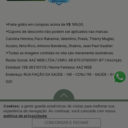
*Frete grátis em compras acima de R$ 199,00.
*Cupons de desconto não podem ser aplicados nas marcas:
Carolina Herrera, Paco Rabanne, Valentino, Prada, Thierry Mugler,
Azzaro, Nina Ricci, Antonio Banderas, Shakira, Jean Paul Gaultier.
*Todas as imagens contidas no site são meramente ilustrativas.
Razão Social: AAZ WEB LTDA / CNPJ: 48.970.074/0001-87 / Inscrição
Estadual: 138.363.101.112 / Nome Fantasia: AAZ WEB
Endereço: RUA FIAÇÃO DA SAÚDE - 145 - CONJ 116 - SAÚDE - 04144-
020
Cookies:
a gente guarda estatísticas de visitas para melhorar sua
Voltar ao topo
experiência de navegação. Ao continuar, você concorda com nossa
política de privacidade
.
CONCORDAR E FECHAR
Desenvolvido por