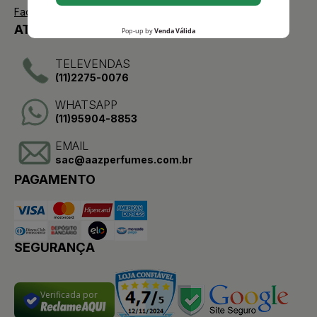
Facebook
ATENDIMENTO
TELEVENDAS
(11)2275-0076
WHATSAPP
(11)95904-8853
EMAIL
sac@aazperfumes.com.br
PAGAMENTO
SEGURANÇA
Verificada por