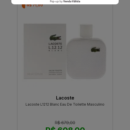
-R$ 71,00
Lacoste
Lacoste L1212 Blanc Eau De Toilette Masculino
R$ 679,00