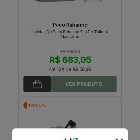
Paco Rabanne
Invictus De Paco Rabanne Eau De Toilette
Masculino
R$ 719,00
R$ 683,05
Até
12X
de
R$ 56,92
-R$ 39,75