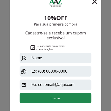
Linn Young
The One Beyond Linn Young Eau De Toilette
Masculino
R$ 168,00
R$ 128,25
Até
6X
de
R$ 21,37